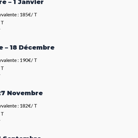
e – 1 Janvier
valente : 185€/ T
 T
T
e – 18 Décembre
valente : 190€/ T
 T
T
 27 Novembre
valente : 182€/ T
 T
T