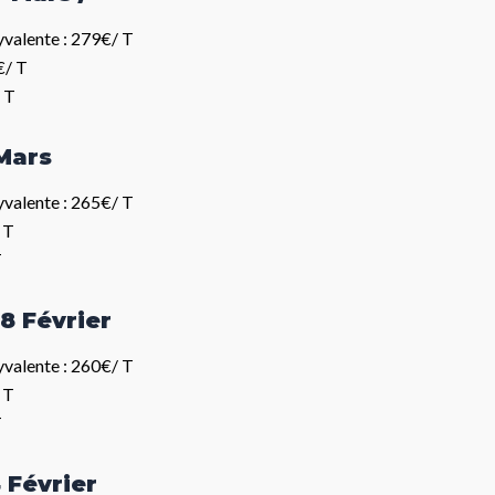
valente : 279€/ T
€/ T
 T
 Mars
valente : 265€/ T
 T
T
28 Février
valente : 260€/ T
 T
T
4 Février