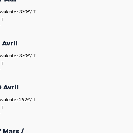
valente : 370€/ T
 T
T
 Avril
valente : 370€/ T
 T
T
 Avril
valente : 292€/ T
 T
T
7 Mars /