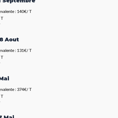
11 Septembre
valente : 140€/ T
 T
T
28 Aout
valente : 131€/ T
 T
T
 Mai
valente : 374€/ T
 T
T
7 Mai