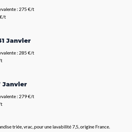
alente : 275 €/t
€/t
31 Janvier
alente : 285 €/t
/t
7 Janvier
alente : 279 €/t
/t
dise triée, vrac, pour une lavabilité 7,5, origine France.