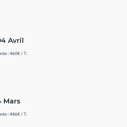
4 Avril
te : 460€ / T.
4 Mars
te : 446€ / T.