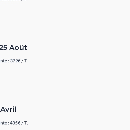
 25 Août
te : 379€ / T
 Avril
te : 485€ / T.