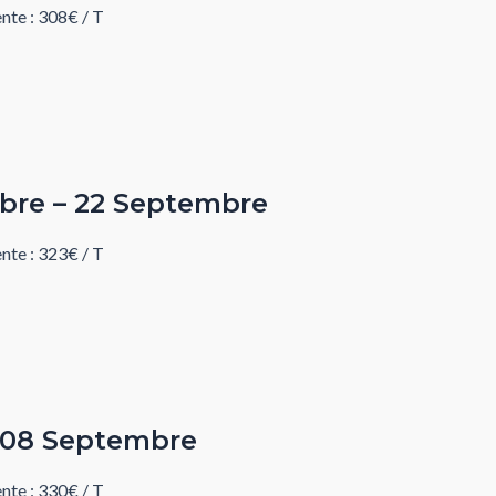
te : 308€ / T
mbre – 22 Septembre
te : 323€ / T
– 08 Septembre
te : 330€ / T