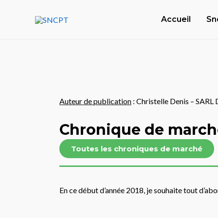
Aller
Navigation
au
des
Accueil
Sn
contenu
articles
Auteur de publication
: Christelle Denis – SARL
Chronique de marché
Toutes les chroniques de marché
En ce début d’année 2018, je souhaite tout d’abord