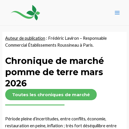
Aller
Navigation
Main
au
des
Men
contenu
articles
Auteur de publication
: Frédéric Laviron – Responsable
Commercial Établissements Roussineau à Paris.
Chronique de marché
pomme de terre mars
2026
Toutes les chroniques de marché
Période pleine d’incertitudes, entre conflits, économie,
restauration en peine, inflation ; très fort déséquilibre entre