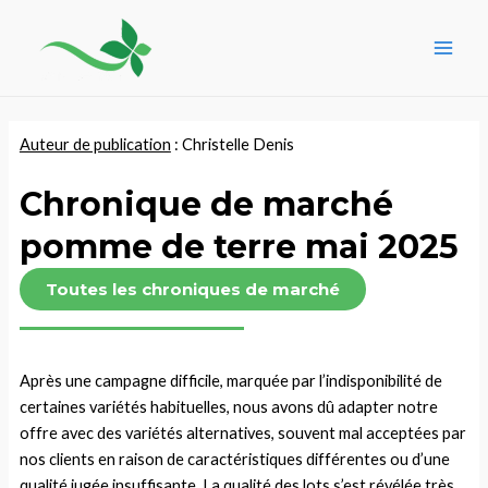
Aller
Navigation
Main
au
des
Men
contenu
articles
Auteur de publication
: Christelle Denis
Chronique de marché
pomme de terre mai 2025
Toutes les chroniques de marché
Après une campagne difficile, marquée par l’indisponibilité de
certaines variétés habituelles, nous avons dû adapter notre
offre avec des variétés alternatives, souvent mal acceptées par
nos clients en raison de caractéristiques différentes ou d’une
qualité jugée insuffisante. La qualité des lots s’est révélée très